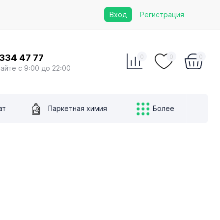
Вход
Регистрация
 334 47 77
0
0
0
сайте с 9:00 до 22:00
ат
Паркетная химия
Более