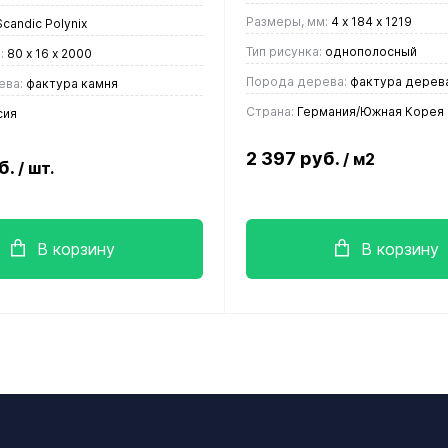
Размеры, мм:
4 х 184 х 1219
candic Polynix
Тип рисунка:
однополосный
:
80 х 16 х 2000
Порода дерева:
фактура дерев
ева:
фактура камня
Страна:
Германия/Южная Корея
сия
2 397 руб.
/ м2
б.
/ шт.
В корзину
В корзину