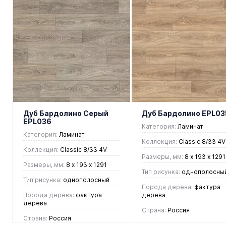
В корзину
В корзину
Купить в 1
Купить в 1
клик
Сравнен
клик
Сравнение
В
В
В
В
избранное
наличии
избранное
наличии
Дуб Бардолино Серый
Дуб Бардолино EPL03
EPL036
Категория:
Ламинат
Категория:
Ламинат
Коллекция:
Classic 8/33 4V
Коллекция:
Classic 8/33 4V
Размеры, мм:
8 х 193 х 1291
Размеры, мм:
8 х 193 х 1291
Тип рисунка:
однополосны
Тип рисунка:
однополосный
Порода дерева:
фактура
Порода дерева:
фактура
дерева
дерева
Страна:
Россия
Страна:
Россия