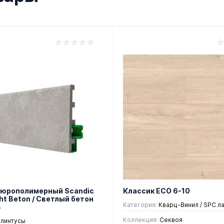
Дюрополимерный Scandic
Классик ЕСО 6-10
cht Beton / Светлый бетон
Категория:
Кварц-Винил / SPC л
4
Коллекция:
Секвоя
линтусы