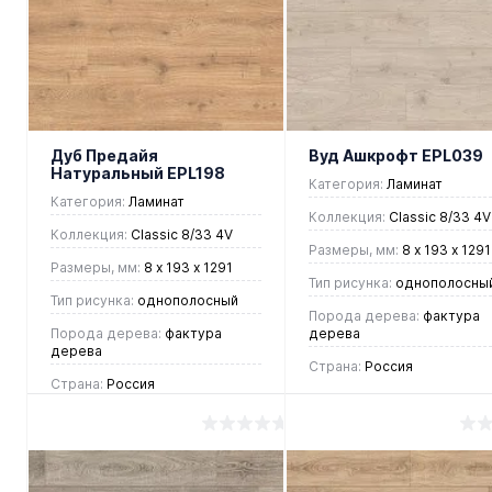
клик
Сравнение
клик
Сравнен
В
В
В
В
избранное
наличии
избранное
наличии
Дуб Предайя
Вуд Ашкрофт EPL039
Натуральный EPL198
Категория:
Ламинат
Категория:
Ламинат
Коллекция:
Classic 8/33 4V
Коллекция:
Classic 8/33 4V
Размеры, мм:
8 х 193 х 1291
Размеры, мм:
8 х 193 х 1291
Тип рисунка:
однополосны
Тип рисунка:
однополосный
Порода дерева:
фактура
Порода дерева:
фактура
дерева
дерева
Страна:
Россия
Страна:
Россия
1 215 руб.
/ м2
1 215 руб.
/ м2