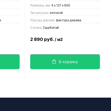
Размеры, мм:
4 х 127 х 600
Тип рисунка:
елочкой
а
Порода дерева:
фактура дерева
Страна:
Сша/Китай
2 890 руб.
/ м2
В корзину