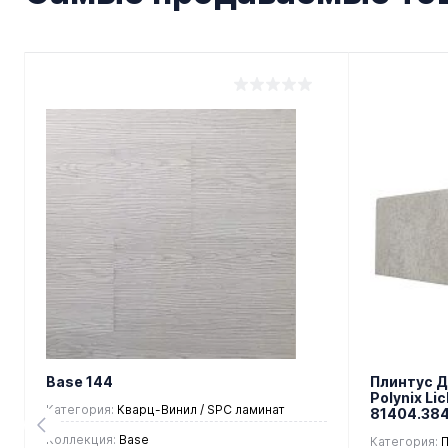
Base 144
Плинтус 
Polynix Li
Категория:
Кварц-Винил / SPC ламинат
81404.38
Коллекция:
Base
Категория:
П