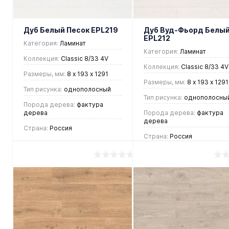
Дуб Белый Песок EPL219
Дуб Вуд-Фьорд Белы
EPL212
Категория:
Ламинат
Категория:
Ламинат
Коллекция:
Classic 8/33 4V
Коллекция:
Classic 8/33 4V
Размеры, мм:
8 х 193 х 1291
Размеры, мм:
8 х 193 х 1291
Тип рисунка:
однополосный
Тип рисунка:
однополосны
Порода дерева:
фактура
дерева
Порода дерева:
фактура
дерева
Страна:
Россия
Страна:
Россия
1 215 руб.
/ м2
1 215 руб.
/ м2
В корзину
В корзину
Купить в 1
Купить в 1