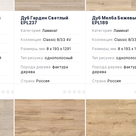
й
Дуб Гарден Светлый
Дуб Мелба Бежевы
EPL237
EPL189
Категория:
Ламинат
Категория:
Ламинат
Коллекция:
Classic 8/33 4V
Коллекция:
Classic 8/3
Размеры, мм:
8 х 193 х 1291
Размеры, мм:
8 х 193 х 
й
Тип рисунка:
однополосный
Тип рисунка:
однополо
Порода дерева:
фактура
Порода дерева:
факту
дерева
дерева
Страна:
Россия
Страна:
Россия
1 215 руб.
1 215 руб.
/ м2
/ м2
В корзину
В корзин
Купить в 1
Купить в 1