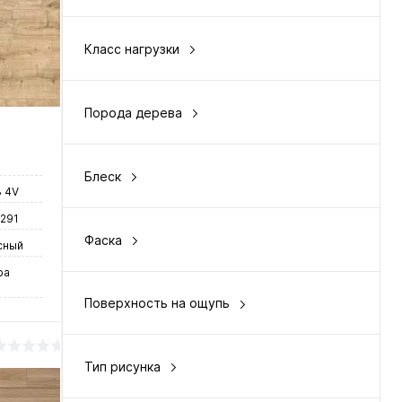
Россия
нение
Класс нагрузки
чии
33
Порода дерева
фактура дерева
Блеск
3 4V
матовый
1291
Фаска
сный
с 4-сторон
ра
Поверхность на ощупь
рельефная
Тип рисунка
однополосный