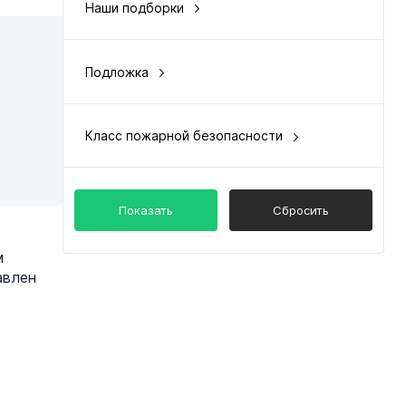
Наши подборки
цена и качество
Подложка
приобретается отдельно
у
Класс пожарной безопасности
КМ5
нение
од
Показать
Сбросить
м
авлен