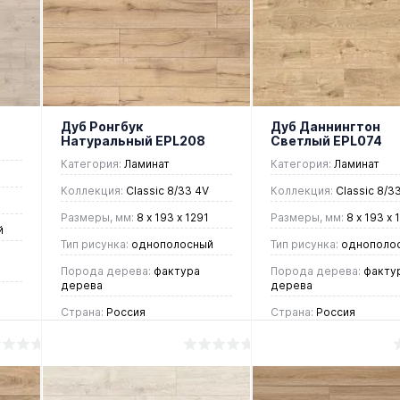
ие
клик
Сравнение
клик
Срав
В
Под
В
В
избранное
заказ
избранное
нали
Дуб Ронгбук
Дуб Даннингтон
Натуральный EPL208
Светлый EPL074
Категория:
Ламинат
Категория:
Ламинат
Коллекция:
Classic 8/33 4V
Коллекция:
Classic 8/3
Размеры, мм:
8 х 193 х 1291
Размеры, мм:
8 х 193 х 
й
Тип рисунка:
однополосный
Тип рисунка:
однополо
Порода дерева:
фактура
Порода дерева:
факту
дерева
дерева
Страна:
Россия
Страна:
Россия
1 215 руб.
1 215 руб.
/ м2
/ м2