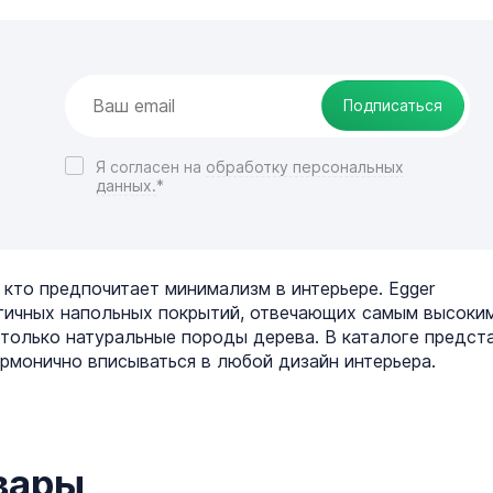
1 215 руб.
1 215 руб.
/ м2
/ м2
Подписаться
В корзину
В корзин
Я согласен на
обработку персональных
Купить в 1
Купить в 1
данных.
*
ие
клик
Сравнение
клик
Срав
В
В
В
П
избранное
наличии
избранное
заказ
 кто предпочитает минимализм в интерьере. Egger
огичных напольных покрытий, отвечающих самым высоки
 только натуральные породы дерева. В каталоге предст
армонично вписываться в любой дизайн интерьера.
вары