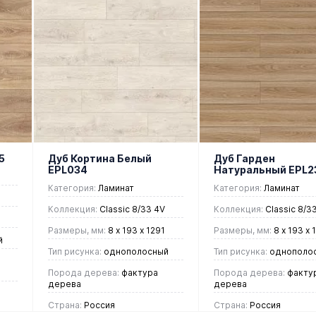
В корзину
В корзин
Купить в 1
Купить в 1
ие
клик
Сравнение
клик
Срав
В
В
В
В
избранное
наличии
избранное
нали
5
Дуб Кортина Белый
Дуб Гарден
EPL034
Натуральный EPL2
Категория:
Ламинат
Категория:
Ламинат
Коллекция:
Classic 8/33 4V
Коллекция:
Classic 8/3
Размеры, мм:
8 х 193 х 1291
Размеры, мм:
8 х 193 х 
й
Тип рисунка:
однополосный
Тип рисунка:
однополо
Порода дерева:
фактура
Порода дерева:
факту
дерева
дерева
Страна:
Россия
Страна:
Россия