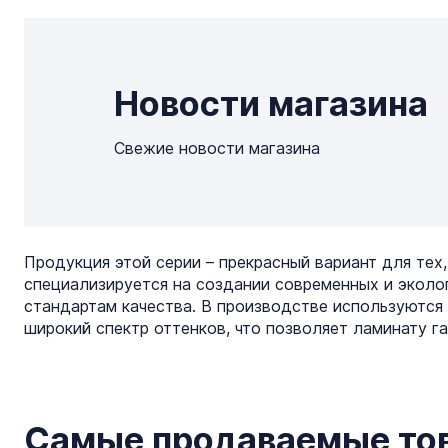
1 215 руб.
/ м2
1 215 руб.
/ м2
Новости магазина
В корзину
В корзину
Свежие новости магазина
Купить в 1
Купить в 1
клик
Сравнен
клик
Сравнение
В
В
В
В
избранное
наличии
избранное
наличии
Продукция этой серии – прекрасный вариант для тех,
специализируется на создании современных и экол
стандартам качества. В производстве используются
широкий спектр оттенков, что позволяет ламинату г
Самые продаваемые то