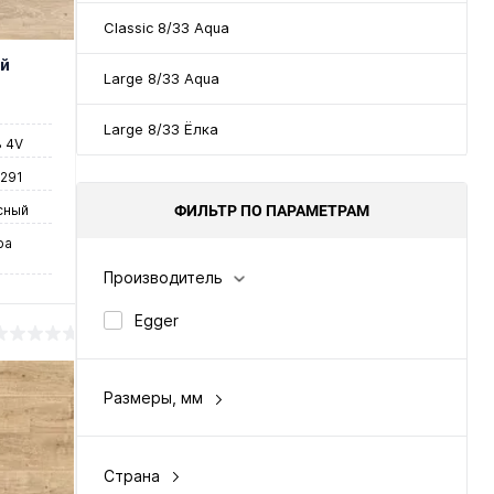
Classic 8/33 Aqua
й
Large 8/33 Aqua
Large 8/33 Ёлка
3 4V
1291
сный
ФИЛЬТР ПО ПАРАМЕТРАМ
ра
Производитель
Egger
Размеры, мм
8 х 193 х 1291
у
Страна