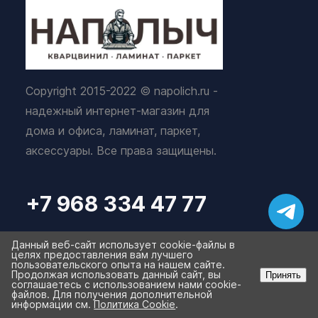
Copyright 2015-2022 © napolich.ru -
надежный интернет-магазин для
дома и офиса, ламинат, паркет,
аксессуары. Все права защищены.
+7 968 334 47 77
info@napolich.ru
Данный веб-сайт использует cookie-файлы в
целях предоставления вам лучшего
пользовательского опыта на нашем сайте.
Продолжая использовать данный сайт, вы
Принять
соглашаетесь с использованием нами cookie-
файлов. Для получения дополнительной
Избранное
Корзина
0
0
График работы Пн-Вс: с 9:00 до
информации см.
Политика Cookie
.