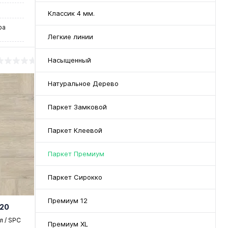
Классик 4 мм.
ра
Легкие линии
ая
Насыщенный
Натуральное Дерево
Паркет Замковой
у
Паркет Клеевой
Паркет Премиум
нение
Паркет Сирокко
чии
Премиум 12
-20
 / SPC
Премиум XL