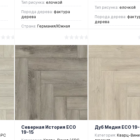
Тип рисунка:
елочкой
Тип рисунка:
елочкой
Порода дерева:
фактура
дерева
Порода дерева:
факту
дерева
Страна:
Германия/Южная
Корея
Страна:
Германия/Южн
Корея
4 437 руб.
/ м2
4 437 руб.
/ м2
В корзину
В корзин
Купить в 1
Купить в 1
ие
клик
Сравнение
клик
Срав
В
В
В
В
избранное
наличии
избранное
нали
Северная История ЕСО
Дуб Медия ЕСО 19
19-15
SPC
Категория:
Кварц-Винил