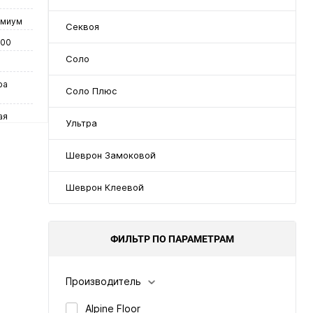
емиум
Секвоя
600
Соло
ра
Соло Плюс
ая
Ультра
Шеврон Замоковой
Шеврон Клеевой
у
ФИЛЬТР ПО ПАРАМЕТРАМ
нение
Производитель
чии
Alpine Floor