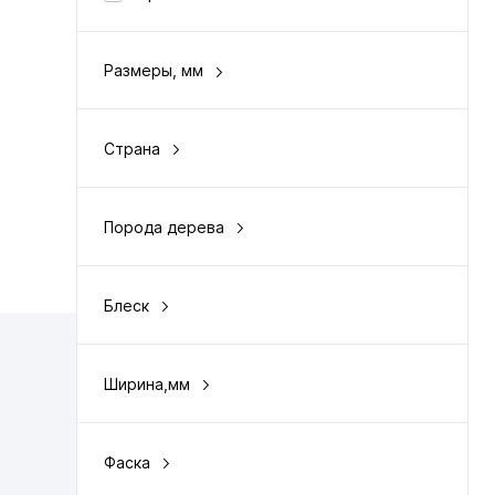
Размеры, мм
8 х 125 х 600
Страна
Германия/Южная Корея
Порода дерева
фактура дерева
Блеск
матовый
Ширина,мм
125
Фаска
с 4-х сторон