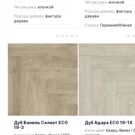
Тип рисунка:
елочкой
Тип рисунка:
елочкой
Порода дерева:
фактура
Порода дерева:
фактура
дерева
дерева
Страна:
Германия/Южная
Страна:
Германия/Южная
Корея
Корея
4 437 руб.
/ м2
4 437 руб.
/ м2
В корзину
В корзину
Купить в 1
Купить в 1
клик
Сравнен
клик
Сравнение
В
В
В
В
избранное
наличии
избранное
наличии
Дуб Ваниль Селект ЕСО
Дуб Адара ЕСО 19-14
19-3
Категория:
Кварц-Винил / 