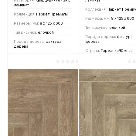
Категория:
Кварц-Винил / SPC
ламинат
ламинат
Коллекция:
Паркет Преми
Коллекция:
Паркет Премиум
Размеры, мм:
8 х 125 х 600
Размеры, мм:
8 х 125 х 600
Тип рисунка:
елочкой
Тип рисунка:
елочкой
Порода дерева:
фактура
Порода дерева:
фактура
дерева
дерева
Страна:
Германия/Южная
Страна:
Германия/Южная
Корея
Корея
4 437 руб.
/ м2
4 437 руб.
/ м2
В корзину
В корзину
Купить в 1
Купить в 1
клик
Сравнен
клик
Сравнение
В
В
В
В
избранное
наличии