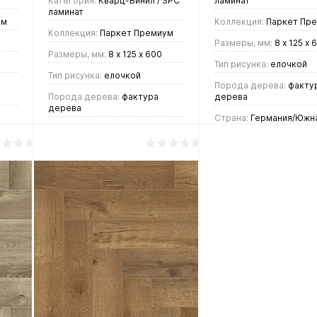
Категория:
Кварц-Винил / SPC
ламинат
ламинат
ум
Коллекция:
Паркет Пр
Коллекция:
Паркет Премиум
Размеры, мм:
8 х 125 х 
Размеры, мм:
8 х 125 х 600
Тип рисунка:
елочкой
Тип рисунка:
елочкой
Порода дерева:
факту
Порода дерева:
фактура
дерева
дерева
Страна:
Германия/Южн
Страна:
Германия/Южная
Корея
Корея
4 437 руб.
/ м2
4 437 руб.
/ м2
В корзин
В корзину
Купить в 1
Купить в 1
ие
клик
Срав
клик
Сравнение
В
В
В
В
избранное
нали