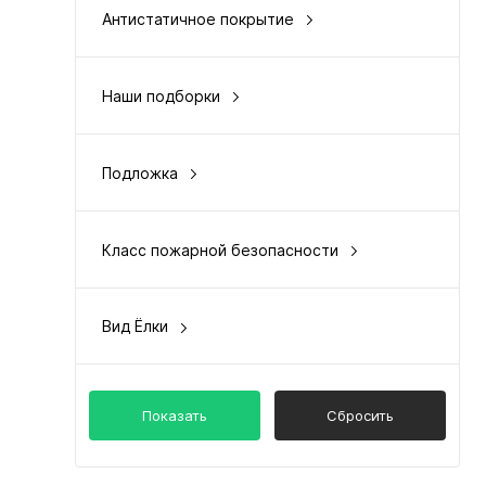
Антистатичное покрытие
да
Наши подборки
цена и качество
Подложка
встроена
Класс пожарной безопасности
КМ2
Вид Ёлки
английская/венгерская
Показать
Сбросить