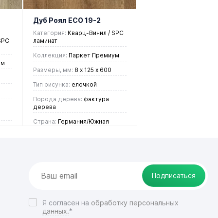
избранное
наличии
Дуб Роял ЕСО 19-2
Категория:
Кварц-Винил / SPC
SPC
ламинат
Коллекция:
Паркет Премиум
ум
Размеры, мм:
8 х 125 х 600
Тип рисунка:
елочкой
Порода дерева:
фактура
дерева
Страна:
Германия/Южная
Корея
4 437 руб.
/ м2
Подписаться
В корзину
Я согласен на
обработку персональных
данных.
*
Купить в 1