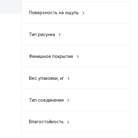
Поверхность на ощупь
рельефная
Тип рисунка
елочкой
Финишное покрытие
UV напыление
Вес упаковки, кг
9.5
Тип соединения
замковый
Влагостойкость
водостойкий 100 %