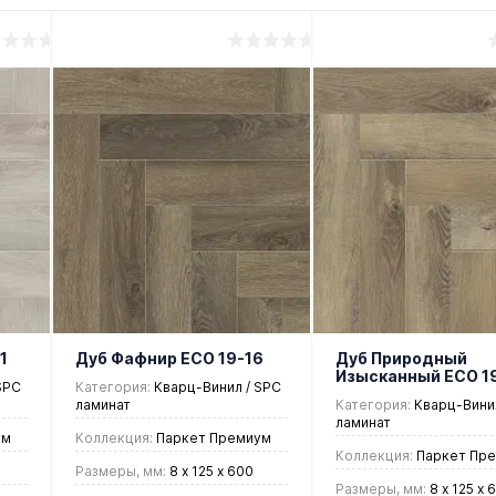
1
Дуб Фафнир ЕСО 19-16
Дуб Природный
Изысканный ЕСО 1
SPC
Категория:
Кварц-Винил / SPC
ламинат
Категория:
Кварц-Винил
ламинат
ум
Коллекция:
Паркет Премиум
Коллекция:
Паркет Пр
Размеры, мм:
8 х 125 х 600
Размеры, мм:
8 х 125 х 