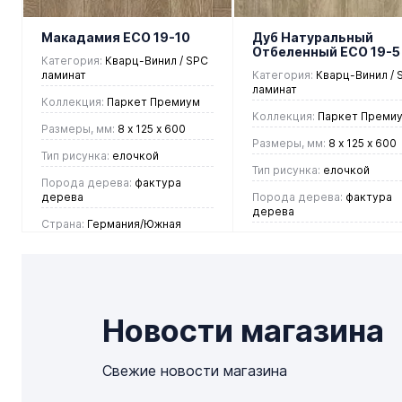
избранное
наличии
Макадамия ЕСО 19-10
Дуб Натуральный
Отбеленный ЕСО 19-5
Категория:
Кварц-Винил / SPC
ламинат
Категория:
Кварц-Винил / 
ламинат
Коллекция:
Паркет Премиум
Коллекция:
Паркет Преми
Размеры, мм:
8 х 125 х 600
Размеры, мм:
8 х 125 х 600
Тип рисунка:
елочкой
Тип рисунка:
елочкой
Порода дерева:
фактура
дерева
Порода дерева:
фактура
дерева
Страна:
Германия/Южная
Корея
Страна:
Германия/Южная
Корея
4 437 руб.
/ м2
4 437 руб.
/ м2
Новости магазина
В корзину
В корзину
Свежие новости магазина
Купить в 1