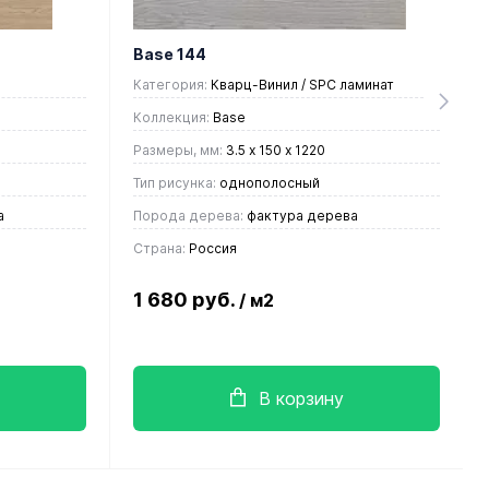
Base 144
Категория:
Кварц-Винил / SPC ламинат
Коллекция:
Base
Размеры, мм:
3.5 х 150 х 1220
Тип рисунка:
однополосный
а
Порода дерева:
фактура дерева
Страна:
Россия
1 680 руб.
/ м2
В корзину