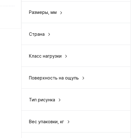
Размеры, мм
5.6 х 500 х 500
Страна
Нидерланды
у
Класс нагрузки
32
Поверхность на ощупь
нение
приятная
од
Тип рисунка
cтруктурная петля
Вес упаковки, кг
4.1