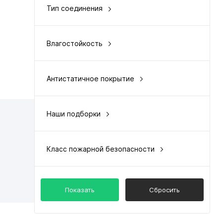
Тип соединения
клеевой
Влагостойкость
да / > 4-5
Антистатичное покрытие
да
Наши подборки
цена и качество
Класс пожарной безопасности
КМ2 (В2, Д2, Т2, РП1)
Показать
Сбросить