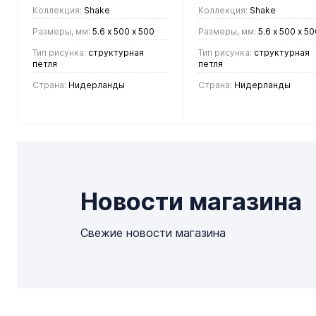
Коллекция:
Shake
Коллекция:
Shake
Размеры, мм:
5.6 х 500 х 500
Размеры, мм:
5.6 х 500 х 50
Тип рисунка:
cтруктурная
Тип рисунка:
cтруктурная
петля
петля
Страна:
Нидерланды
Страна:
Нидерланды
2 150 руб.
2 150 руб.
/ м2
/ м2
В корзину
В корзину
Новости магазина
Купить в 1
Купить в 1
Свежие новости магазина
клик
Сравнение
клик
Сравнен
В
Под
В
Под
избранное
заказ
избранное
заказ