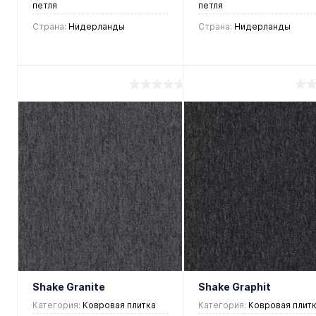
петля
петля
Страна:
Нидерланды
Страна:
Нидерланды
2 150 руб.
2 150 руб.
/ м2
/ м2
В корзину
В корзину
Купить в 1
Купить в 1
клик
Сравнение
клик
Сравнен
В
Под
В
Под
избранное
заказ
избранное
заказ
Shake Granite
Shake Graphit
Категория:
Ковровая плитка
Категория:
Ковровая плит