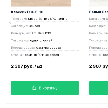
Классик ЕСО 6-10
Белый Лес
Категория:
Кварц-Винил / SPC ламинат
Категория:
К
Коллекция:
Секвоя
Коллекция:
Размеры, мм:
4 х 184 х 1219
Размеры, мм
Тип рисунка:
однополосный
Тип рисунка:
Порода дерева:
фактура дерева
Порода дер
Страна:
Германия/Южная Корея
Страна:
Герм
2 397 руб.
2 907 р
/ м2
В корзину