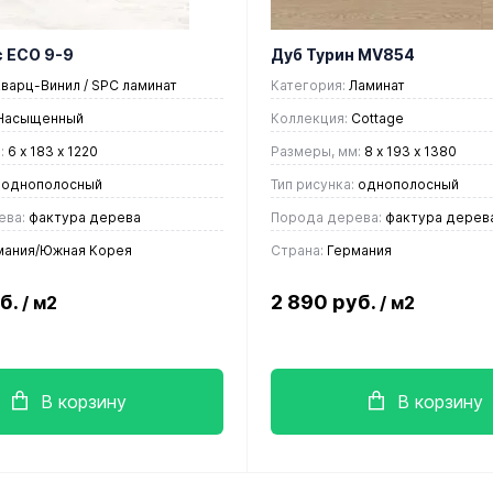
 ECO 9-9
Дуб Турин MV854
варц-Винил / SPC ламинат
Категория:
Ламинат
Насыщенный
Коллекция:
Cottage
:
6 х 183 х 1220
Размеры, мм:
8 х 193 х 1380
однополосный
Тип рисунка:
однополосный
ева:
фактура дерева
Порода дерева:
фактура дерев
ания/Южная Корея
Страна:
Германия
уб.
2 890 руб.
/ м2
/ м2
В корзину
В корзину