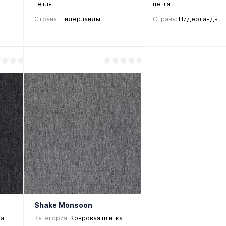
петля
петля
Страна:
Нидерланды
Страна:
Нидерланды
2 150 руб.
2 150 руб.
/ м2
/ м2
В корзину
В корзин
Купить в 1
Купить в 1
ие
клик
Сравнение
клик
Срав
В
Под
В
П
избранное
заказ
избранное
заказ
Shake Monsoon
ка
Категория:
Ковровая плитка