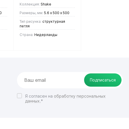
Коллекция:
Shake
0
Размеры, мм:
5.6 х 500 х 500
Тип рисунка:
cтруктурная
петля
Страна:
Нидерланды
2 150 руб.
/ м2
В корзину
Подписаться
Купить в 1
Я согласен на
обработку персональных
ие
клик
Сравнение
данных.
*
В
Под
избранное
заказ