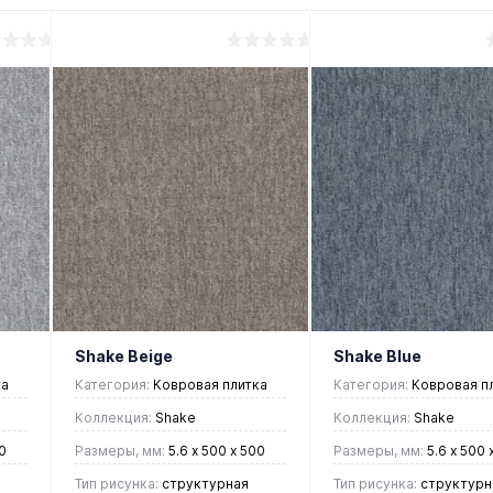
Shake Beige
Shake Blue
ка
Категория:
Ковровая плитка
Категория:
Ковровая п
Коллекция:
Shake
Коллекция:
Shake
0
Размеры, мм:
5.6 х 500 х 500
Размеры, мм:
5.6 х 500 
Тип рисунка:
cтруктурная
Тип рисунка:
cтруктурн