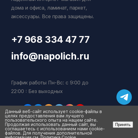
дома и офиса, ламинат, паркет,
аксессуары. Все права защищены.
+7 968 334 47 77
info@napolich.ru
График работы Пн-Вс: с 9:00 до
22:00 : Без выходных
Данный веб-сайт использует cookie-файлы в
целях предоставления вам лучшего
пользовательского опыта на нашем сайте.
Продолжая использовать данный сайт, вы
Принять
соглашаетесь с использованием нами cookie-
файлов. Для получения дополнительной
Избранное
Корзина
0
0
информации см.
Политика Cookie
.