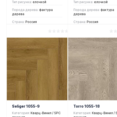
Тип рисунка:
елочкой
Тип рисунка:
елочкой
Порода дерева:
фактура
Порода дерева:
фактура
дерева
дерева
Страна:
Россия
Страна:
Россия
2 390 руб.
2 390 руб.
/ м2
/ м2
В корзину
В корзину
Купить в 1
Купить в 1
клик
Сравнение
клик
Сравнен
В
В
В
В
избранное
наличии
избранное
наличии
Seliger 1055-9
Torro 1055-18
Категория:
Кварц-Винил / SPC
Категория:
Кварц-Винил / 