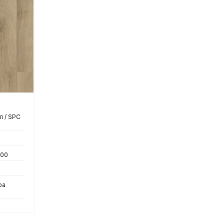
у
нение
чии
 / SPC
600
ра