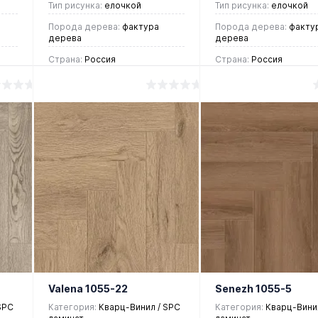
Тип рисунка:
елочкой
Тип рисунка:
елочкой
Порода дерева:
фактура
Порода дерева:
факту
дерева
дерева
Страна:
Россия
Страна:
Россия
2 390 руб.
2 390 руб.
/ м2
/ м2
В корзину
В корзин
Купить в 1
Купить в 1
ие
клик
Сравнение
клик
Срав
В
В
В
В
избранное
наличии
избранное
нали
Valena 1055-22
Senezh 1055-5
SPC
Категория:
Кварц-Винил / SPC
Категория:
Кварц-Винил