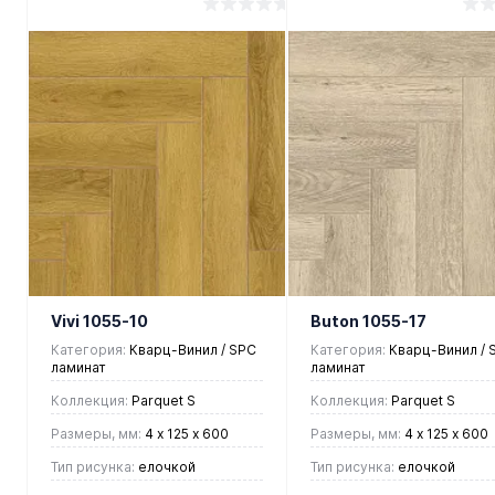
2 390 руб.
2 390 руб.
/ м2
/ м2
В корзину
В корзину
Купить в 1
Купить в 1
клик
Сравнение
клик
Сравнен
В
В
В
В
избранное
наличии
избранное
наличии
Vivi 1055-10
Buton 1055-17
Категория:
Кварц-Винил / SPC
Категория:
Кварц-Винил / 
ламинат
ламинат
Коллекция:
Parquet S
Коллекция:
Parquet S
Размеры, мм:
4 х 125 х 600
Размеры, мм:
4 х 125 х 600
Тип рисунка:
елочкой
Тип рисунка:
елочкой