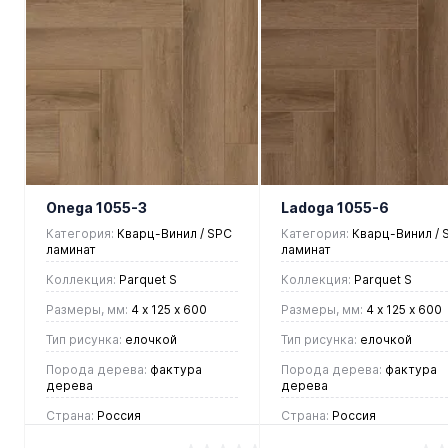
В корзину
В корзину
Купить в 1
Купить в 1
клик
Сравнение
клик
Сравнен
В
В
В
В
избранное
наличии
избранное
наличии
Onega 1055-3
Ladoga 1055-6
Категория:
Кварц-Винил / SPC
Категория:
Кварц-Винил / 
ламинат
ламинат
Коллекция:
Parquet S
Коллекция:
Parquet S
Размеры, мм:
4 х 125 х 600
Размеры, мм:
4 х 125 х 600
Тип рисунка:
елочкой
Тип рисунка:
елочкой
Порода дерева:
фактура
Порода дерева:
фактура
дерева
дерева
Страна:
Россия
Страна:
Россия