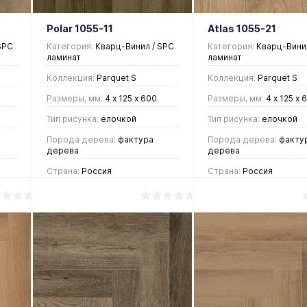
Polar 1055-11
Atlas 1055-21
SPC
Категория:
Кварц-Винил / SPC
Категория:
Кварц-Винил
ламинат
ламинат
Коллекция:
Parquet S
Коллекция:
Parquet S
Размеры, мм:
4 х 125 х 600
Размеры, мм:
4 х 125 х 
Тип рисунка:
елочкой
Тип рисунка:
елочкой
Порода дерева:
фактура
Порода дерева:
факту
дерева
дерева
Страна:
Россия
Страна:
Россия
2 390 руб.
2 390 руб.
/ м2
/ м2
В корзину
В корзин
Купить в 1
Купить в 1