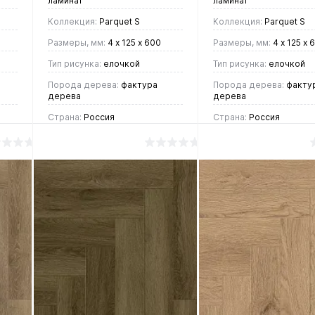
ламинат
ламинат
Коллекция:
Parquet S
Коллекция:
Parquet S
Размеры, мм:
4 х 125 х 600
Размеры, мм:
4 х 125 х 
Тип рисунка:
елочкой
Тип рисунка:
елочкой
Порода дерева:
фактура
Порода дерева:
факту
дерева
дерева
Страна:
Россия
Страна:
Россия
2 390 руб.
2 390 руб.
/ м2
/ м2
В корзину
В корзин
Купить в 1
Купить в 1
ие
клик
Сравнение
клик
Срав
В
В
В
В
избранное
наличии
избранное
нали