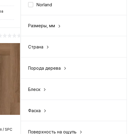
Norland
ра
Размеры, мм
4 х 125 х 600
Страна
Россия
у
Порода дерева
фактура дерева
нение
Блеск
матовый
чии
Фаска
с 4-х сторон
 / SPC
Поверхность на ощупь