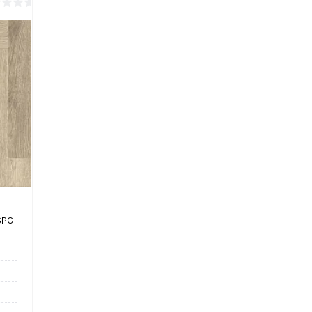
2 390 руб.
2 390 руб.
/ м2
/ м2
В корзину
В корзин
Купить в 1
Купить в 1
ие
клик
Сравнение
клик
Срав
В
В
В
В
избранное
наличии
избранное
нали
SPC