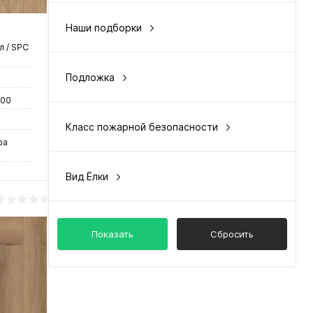
Наши подборки
цена и качество
 / SPC
Подложка
под клей
600
Класс пожарной безопасности
КМ2
ра
Вид Ёлки
английская/венгерская
Показать
Сбросить
у