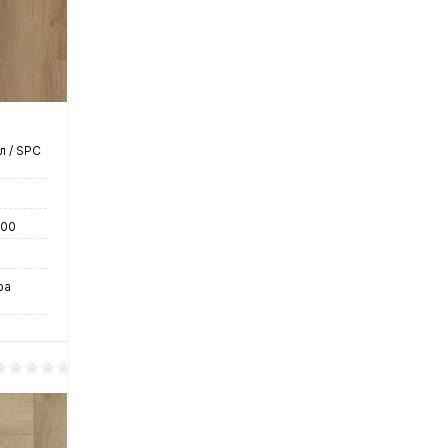
нение
чии
 / SPC
600
ра