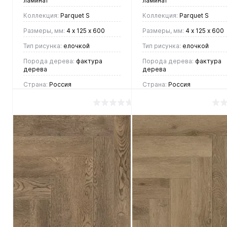
ламинат
ламинат
Коллекция:
Parquet S
Коллекция:
Parquet S
Размеры, мм:
4 х 125 х 600
Размеры, мм:
4 х 125 х 600
Тип рисунка:
елочкой
Тип рисунка:
елочкой
Порода дерева:
фактура
Порода дерева:
фактура
дерева
дерева
Страна:
Россия
Страна:
Россия
2 390 руб.
2 390 руб.
/ м2
/ м2
В корзину
В корзину
Купить в 1
Купить в 1
клик
Сравнение
клик
Сравнен
В
В
В
В
избранное
наличии
избранное
наличии