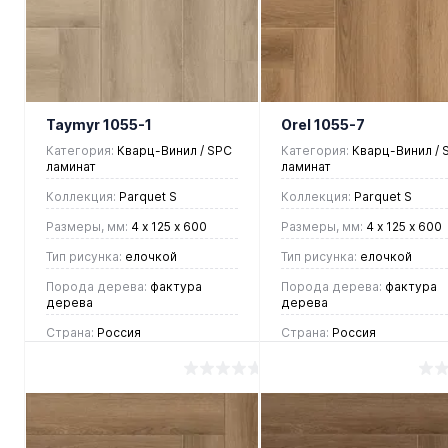
клик
Сравнение
клик
Сравнен
В
В
В
В
избранное
наличии
избранное
наличии
Taymyr 1055-1
Orel 1055-7
Категория:
Кварц-Винил / SPC
Категория:
Кварц-Винил / 
ламинат
ламинат
Коллекция:
Parquet S
Коллекция:
Parquet S
Размеры, мм:
4 х 125 х 600
Размеры, мм:
4 х 125 х 600
Тип рисунка:
елочкой
Тип рисунка:
елочкой
Порода дерева:
фактура
Порода дерева:
фактура
дерева
дерева
Страна:
Россия
Страна:
Россия
2 390 руб.
2 390 руб.
/ м2
/ м2