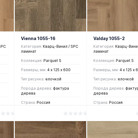
ие
клик
Сравнение
клик
Срав
В
В
В
В
избранное
наличии
избранное
нали
Vienna 1055-16
Valday 1055-2
SPC
Категория:
Кварц-Винил / SPC
Категория:
Кварц-Винил
ламинат
ламинат
Коллекция:
Parquet S
Коллекция:
Parquet S
Размеры, мм:
4 х 125 х 600
Размеры, мм:
4 х 125 х 
Тип рисунка:
елочкой
Тип рисунка:
елочкой
Порода дерева:
фактура
Порода дерева:
факту
дерева
дерева
Страна:
Россия
Страна:
Россия
2 390 руб.
2 390 руб.
/ м2
/ м2