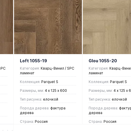
В корзину
В корзин
Купить в 1
Купить в 1
ие
клик
Сравнение
клик
Срав
В
В
В
В
избранное
наличии
избранное
нали
Loft 1055-19
Glou 1055-20
SPC
Категория:
Кварц-Винил / SPC
Категория:
Кварц-Винил
ламинат
ламинат
Коллекция:
Parquet S
Коллекция:
Parquet S
Размеры, мм:
4 х 125 х 600
Размеры, мм:
4 х 125 х 
Тип рисунка:
елочкой
Тип рисунка:
елочкой
Порода дерева:
фактура
Порода дерева:
факту
дерева
дерева
Страна:
Россия
Страна:
Россия