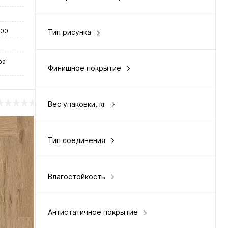
рельефная
600
Тип рисунка
елочкой
ра
Финишное покрытие
UV напыление
Вес упаковки, кг
16
Тип соединения
у
замковый
Влагостойкость
водостойкий 100 %
нение
Антистатичное покрытие
чии
да