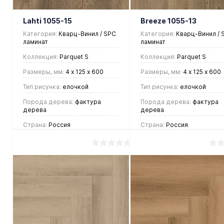
Lahti 1055-15
Breeze 1055-13
Категория:
Кварц-Винил / SPC
Категория:
Кварц-Винил / 
ламинат
ламинат
Коллекция:
Parquet S
Коллекция:
Parquet S
Размеры, мм:
4 х 125 х 600
Размеры, мм:
4 х 125 х 600
Тип рисунка:
елочкой
Тип рисунка:
елочкой
Порода дерева:
фактура
Порода дерева:
фактура
дерева
дерева
Страна:
Россия
Страна:
Россия
2 390 руб.
2 390 руб.
/ м2
/ м2
В корзину
В корзину
Купить в 1
Купить в 1