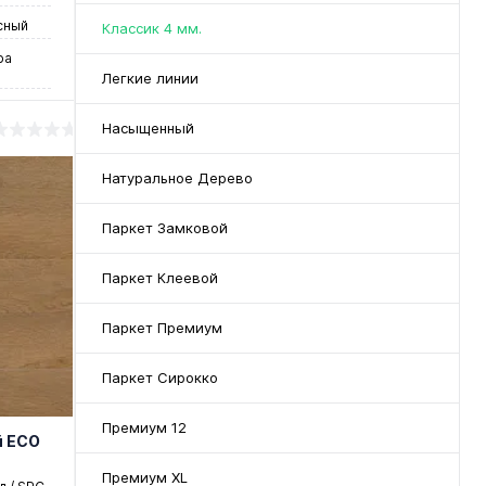
сный
Классик 4 мм.
ра
Легкие линии
ая
Насыщенный
Натуральное Дерево
Паркет Замковой
у
Паркет Клеевой
Паркет Премиум
нение
Паркет Сирокко
чии
Премиум 12
й ЕСО
Премиум XL