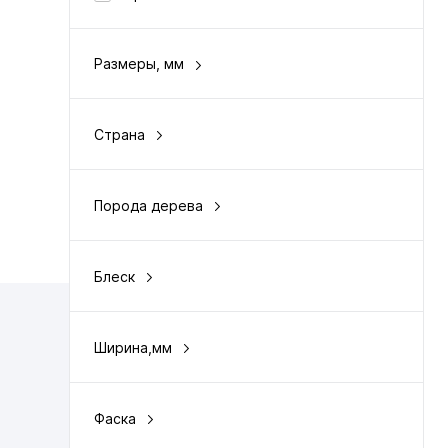
чии
Размеры, мм
4 х 183 х 1220
Страна
Германия/Южная Корея
Порода дерева
фактура дерева
Блеск
матовый
Ширина,мм
183
Фаска
с 4-х сторон