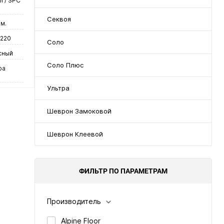
 / SPC
Секвоя
м.
1220
Соло
сный
Соло Плюс
ра
Ультра
ая
Шеврон Замоковой
Шеврон Клеевой
у
ФИЛЬТР ПО ПАРАМЕТРАМ
нение
Производитель
Alpine Floor