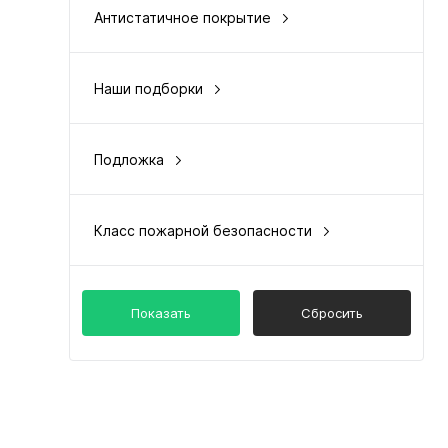
Антистатичное покрытие
да
Наши подборки
цена и качество
Подложка
приобретается отдельно
Класс пожарной безопасности
КМ2
Показать
Сбросить