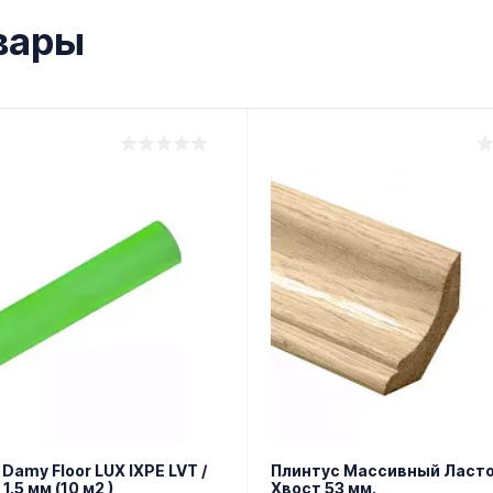
вары
Damy Floor LUX IXPE LVT /
Плинтус Массивный Ласт
1.5 мм (10 м2 )
Хвост 53 мм.