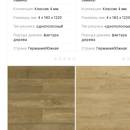
ламинат
ламинат
Коллекция:
Классик 4 мм.
Коллекция:
Классик 4 мм.
Размеры, мм:
4 х 183 х 1220
Размеры, мм:
4 х 183 х 1220
Тип рисунка:
однополосный
Тип рисунка:
однополосны
Порода дерева:
фактура
Порода дерева:
фактура
дерева
дерева
Страна:
Германия/Южная
Страна:
Германия/Южная
Корея
Корея
2 448 руб.
2 448 руб.
/ м2
/ м2
В корзину
В корзину
Купить в 1
Купить в 1
клик
Сравнение
клик
Сравнен
В
В
В
В
избранное
наличии
избранное
наличии