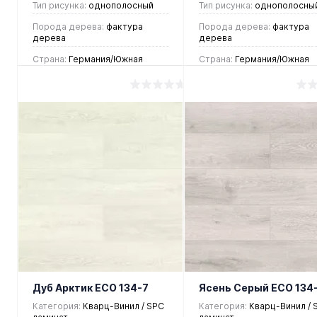
Тип рисунка:
однополосный
Тип рисунка:
однополосны
Порода дерева:
фактура
Порода дерева:
фактура
дерева
дерева
Страна:
Германия/Южная
Страна:
Германия/Южная
Корея
Корея
2 448 руб.
2 448 руб.
/ м2
/ м2
В корзину
В корзину
Купить в 1
Купить в 1
клик
Сравнение
клик
Сравнен
В
В
В
В
избранное
наличии
избранное
наличии
Дуб Арктик ЕСО 134-7
Ясень Серый ЕСО 134
Категория:
Кварц-Винил / SPC
Категория:
Кварц-Винил / 