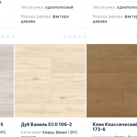
й
Тип рисунка:
однополосный
Тип рисунка:
однополо
Порода дерева:
фактура
Порода дерева:
факту
дерева
дерева
Страна:
Германия/Южная
Страна:
Германия/Южн
Корея
Корея
2 448 руб.
2 448 руб.
/ м2
/ м2
В корзину
В корзин
Купить в 1
Купить в 1
ие
клик
Сравнение
клик
Срав
В
В
В
В
избранное
наличии
избранное
нали
-5
Дуб Ваниль ЕСО 106-2
Клен Классически
173-6
SPC
Категория:
Кварц-Винил / SPC