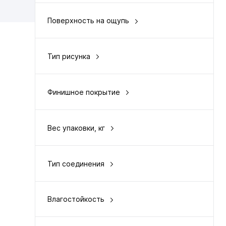
Поверхность на ощупь
рельефная
Тип рисунка
однополосный
Финишное покрытие
UV напыление
Вес упаковки, кг
18
Тип соединения
замковый
Влагостойкость
водостойкий 100 %