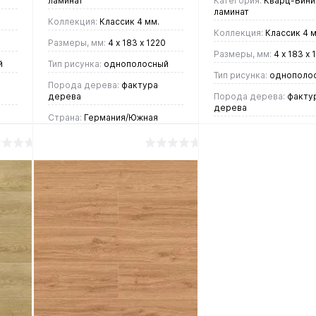
ламинат
Категория:
Кварц-Винил
ламинат
Коллекция:
Классик 4 мм.
Коллекция:
Классик 4 м
Размеры, мм:
4 х 183 х 1220
Размеры, мм:
4 х 183 х 
й
Тип рисунка:
однополосный
Тип рисунка:
однополо
Порода дерева:
фактура
дерева
Порода дерева:
факту
дерева
Страна:
Германия/Южная
Корея
Страна:
Германия/Южн
Корея
2 448 руб.
/ м2
2 448 руб.
/ м2
В корзину
В корзин
Купить в 1
Купить в 1
ие
клик
Сравнение
клик
Срав
В
В
В
В
избранное
наличии