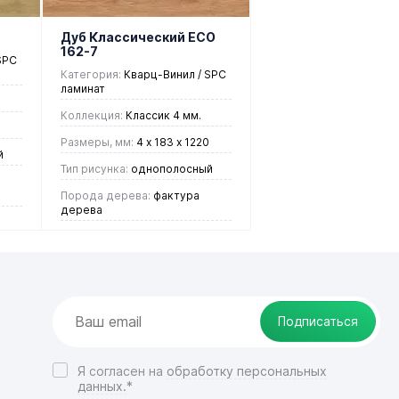
избранное
нали
Дуб Классический ЕСО
162-7
SPC
Категория:
Кварц-Винил / SPC
ламинат
Коллекция:
Классик 4 мм.
Размеры, мм:
4 х 183 х 1220
й
Тип рисунка:
однополосный
Порода дерева:
фактура
дерева
Страна:
Германия/Южная
Корея
2 448 руб.
/ м2
Подписаться
В корзину
Я согласен на
обработку персональных
данных.
*