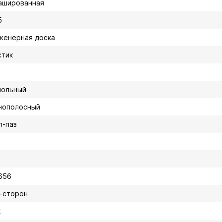
ашированная
б
женерная доска
стик
польный
нополосный
п-паз
656
4-сторон
к