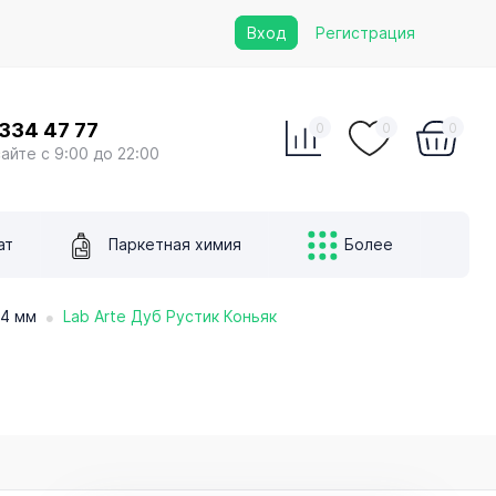
Вход
Регистрация
 334 47 77
0
0
0
сайте с 9:00 до 22:00
ат
Паркетная химия
Более
•
14 мм
Lab Arte Дуб Рустик Коньяк