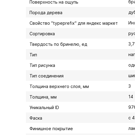
бр
Поверхность на ощупь
ду
Порода дерева
Ин
Свойство "typeprefix" для яндекс маркет
ру
Сортировка
3,7
Твердость по бринелю, ед
на
Тип
од
Тип рисунка
ши
Тип соединения
3
Толщина верхнего слоя, мм
14
Толщина, мм
97
Уникальный ID
с 
Фаска
ла
Финишное покрытие