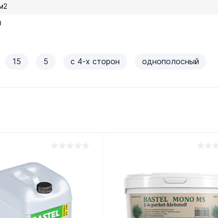
 м2
0
15
5
с 4-х сторон
однополосный