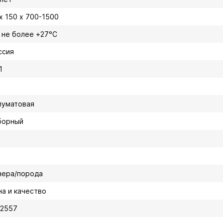
 х 150 х 700-1500
, не более +27°C
ссия
1
луматовая
борный
нера/порода
на и качество
02557