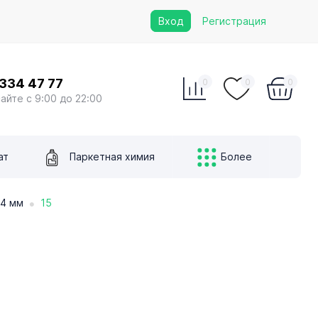
Вход
Регистрация
 334 47 77
0
0
0
сайте с 9:00 до 22:00
ат
Паркетная химия
Более
•
14 мм
15