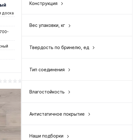
Конструкция
тый
рустик
фанера/порода
 доска
селект
Вес упаковки, кг
20
 700-
сный
Твердость по бринелю, ед
3,7
Тип соединения
шип-паз
Влагостойкость
да
у
Антистатичное покрытие
да
нение
Наши подборки