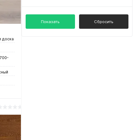
цена и качество
чии
Показать
Сбросить
 доска
 700-
сный
у