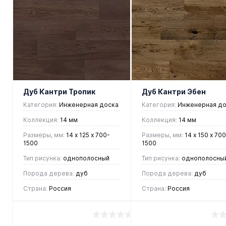
Купить в 1
Купить в 1
клик
Сравнение
клик
Сравнен
В
В
В
В
избранное
наличии
избранное
наличии
Дуб Кантри Тропик
Дуб Кантри Эбен
Категория:
Инженерная доска
Категория:
Инженерная до
Коллекция:
14 мм
Коллекция:
14 мм
Размеры, мм:
14 х 125 х 700-
Размеры, мм:
14 х 150 х 700
1500
1500
Тип рисунка:
однополосный
Тип рисунка:
однополосны
Порода дерева:
дуб
Порода дерева:
дуб
Страна:
Россия
Страна:
Россия
6 277 руб.
4 169 руб.
/ м2
/ м2