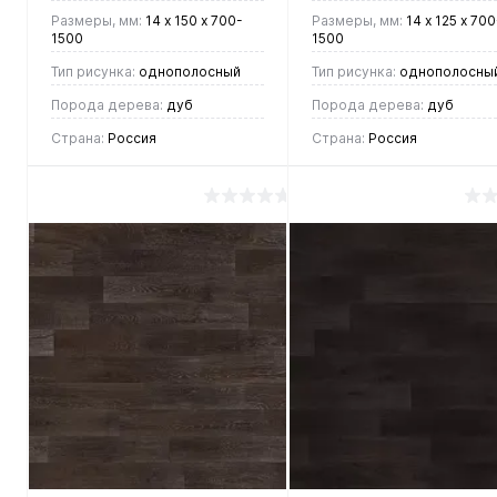
Размеры, мм:
14 х 150 х 700-
Размеры, мм:
14 х 125 х 700
1500
1500
Тип рисунка:
однополосный
Тип рисунка:
однополосны
Порода дерева:
дуб
Порода дерева:
дуб
Страна:
Россия
Страна:
Россия
6 147 руб.
6 385 руб.
/ м2
/ м2
В корзину
В корзину
Купить в 1
Купить в 1
клик
Сравнение
клик
Сравнен
В
В
В
В
избранное
наличии
избранное
наличии