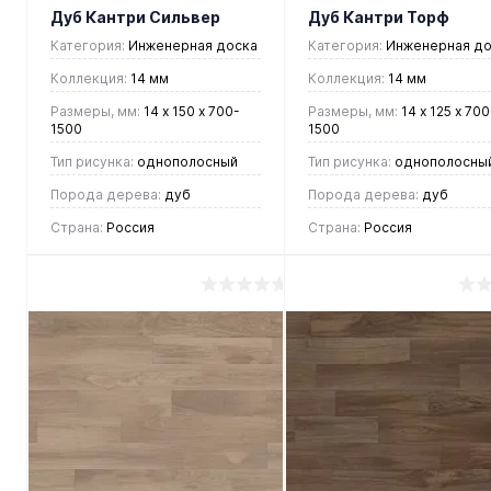
Дуб Кантри Сильвер
Дуб Кантри Торф
Категория:
Инженерная доска
Категория:
Инженерная до
Коллекция:
14 мм
Коллекция:
14 мм
Размеры, мм:
14 х 150 х 700-
Размеры, мм:
14 х 125 х 700
1500
1500
Тип рисунка:
однополосный
Тип рисунка:
однополосны
Порода дерева:
дуб
Порода дерева:
дуб
Страна:
Россия
Страна:
Россия
4 892 руб.
6 277 руб.
/ м2
/ м2
В корзину
В корзину
Купить в 1
Купить в 1
клик
Сравнение
клик
Сравнен
В
В
В
В