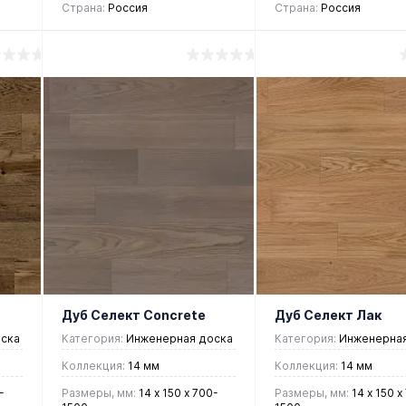
Страна:
Россия
Страна:
Россия
6 050 руб.
6 277 руб.
/ м2
/ м2
В корзину
В корзин
Купить в 1
Купить в 1
ие
клик
Сравнение
клик
Срав
В
В
В
В
избранное
наличии
избранное
нали
Дуб Селект Concrete
Дуб Селект Лак
ска
Категория:
Инженерная доска
Категория:
Инженерная
Коллекция:
14 мм
Коллекция:
14 мм
-
Размеры, мм:
14 х 150 х 700-
Размеры, мм:
14 х 150 х