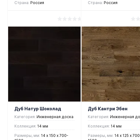
Страна:
Россия
Страна:
Россия
4 892 руб.
4 405 руб.
/ м2
/ м2
В корзину
В корзину
Купить в 1
Купить в 1
клик
Сравнение
клик
Сравнен
В
В
В
В
избранное
наличии
избранное
наличии
Дуб Натур Шоколад
Дуб Кантри Эбен
Категория:
Инженерная доска
Категория:
Инженерная до
Коллекция:
14 мм
Коллекция:
14 мм
Размеры, мм:
14 х 150 х 700-
Размеры, мм:
14 х 125 х 700