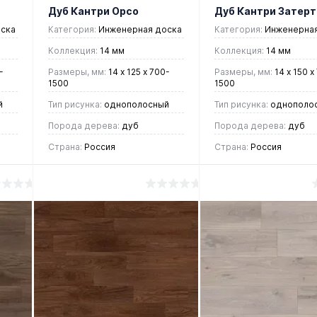
Дуб Кантри Орсо
Дуб Кантри Затер
ска
Категория:
Инженерная доска
Категория:
Инженерная
Коллекция:
14 мм
Коллекция:
14 мм
-
Размеры, мм:
14 х 125 х 700-
Размеры, мм:
14 х 150 х
1500
1500
й
Тип рисунка:
однополосный
Тип рисунка:
однополо
Порода дерева:
дуб
Порода дерева:
дуб
Страна:
Россия
Страна:
Россия
6 277 руб.
5 940 руб.
/ м2
/ м2
В корзину
В корзин
Купить в 1
Купить в 1
ие
клик
Сравнение
клик
Срав
В
В
В
В