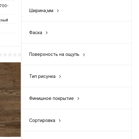
 700-
Ширина,мм
150
сный
Фаска
с 4-сторон
Поверхность на ощупь
брашированная
Тип рисунка
у
однополосный
Финишное покрытие
нение
лак
чии
Сортировка
кантри
натур