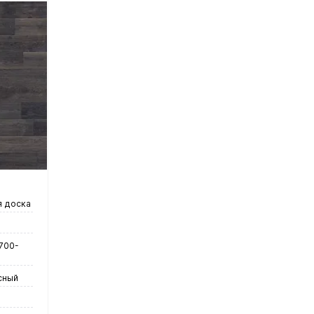
у
нение
чии
 доска
 700-
сный