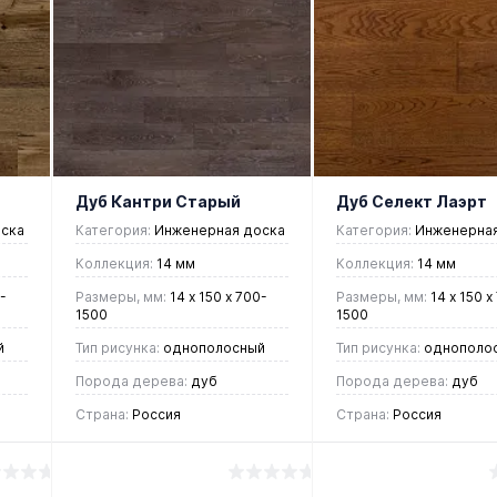
Купить в 1
Купить в 1
ие
клик
Сравнение
клик
Срав
В
В
В
В
избранное
наличии
избранное
нали
Дуб Кантри Старый
Дуб Селект Лаэрт
ска
Категория:
Инженерная доска
Категория:
Инженерная
Коллекция:
14 мм
Коллекция:
14 мм
-
Размеры, мм:
14 х 150 х 700-
Размеры, мм:
14 х 150 х
1500
1500
й
Тип рисунка:
однополосный
Тип рисунка:
однополо
Порода дерева:
дуб
Порода дерева:
дуб
Страна:
Россия
Страна:
Россия
4 892 руб.
7 339 руб.
/ м2
/ м2