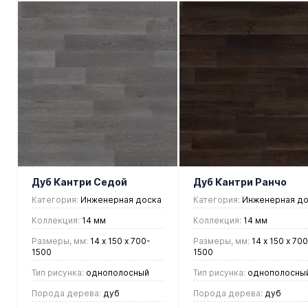
В корзину
В корзину
Купить в 1
Купить в 1
клик
Сравнение
клик
Сравнен
В
В
В
В
избранное
наличии
избранное
наличии
Дуб Кантри Седой
Дуб Кантри Ранчо
Категория:
Инженерная доска
Категория:
Инженерная до
Коллекция:
14 мм
Коллекция:
14 мм
Размеры, мм:
14 х 150 х 700-
Размеры, мм:
14 х 150 х 700
1500
1500
Тип рисунка:
однополосный
Тип рисунка:
однополосны
Порода дерева:
дуб
Порода дерева:
дуб