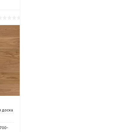
у
нение
чии
 доска
 700-