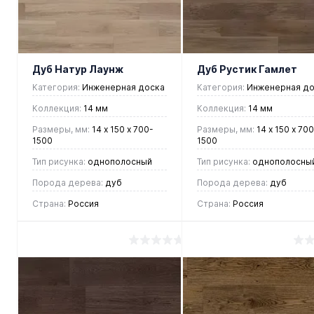
избранное
наличии
избранное
наличии
Дуб Натур Лаунж
Дуб Рустик Гамлет
Категория:
Инженерная доска
Категория:
Инженерная до
Коллекция:
14 мм
Коллекция:
14 мм
Размеры, мм:
14 х 150 х 700-
Размеры, мм:
14 х 150 х 700
1500
1500
Тип рисунка:
однополосный
Тип рисунка:
однополосны
Порода дерева:
дуб
Порода дерева:
дуб
Страна:
Россия
Страна:
Россия
6 147 руб.
6 050 руб.
/ м2
/ м2
В корзину
В корзину