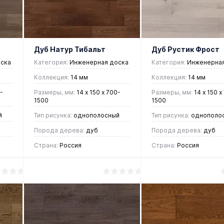
избранное
наличии
избранное
нали
Дуб Натур Тибальт
Дуб Рустик Фрост
ска
Категория:
Инженерная доска
Категория:
Инженерная
Коллекция:
14 мм
Коллекция:
14 мм
-
Размеры, мм:
14 х 150 х 700-
Размеры, мм:
14 х 150 х
1500
1500
й
Тип рисунка:
однополосный
Тип рисунка:
однополо
Порода дерева:
дуб
Порода дерева:
дуб
Страна:
Россия
Страна:
Россия
6 147 руб.
6 270 руб.
/ м2
/ м2
В корзину
В корзин