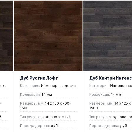
В корзину
В корзин
Купить в 1
Купить в 1
ие
клик
Сравнение
клик
Срав
В
В
В
В
избранное
наличии
избранное
нали
Дуб Рустик Лофт
Дуб Кантри Интенс
ска
Категория:
Инженерная доска
Категория:
Инженерная
Коллекция:
14 мм
Коллекция:
14 мм
-
Размеры, мм:
14 х 150 х 700-
Размеры, мм:
14 х 125 х
1500
1500
й
Тип рисунка:
однополосный
Тип рисунка:
однополо
Порода дерева:
дуб
Порода дерева:
дуб