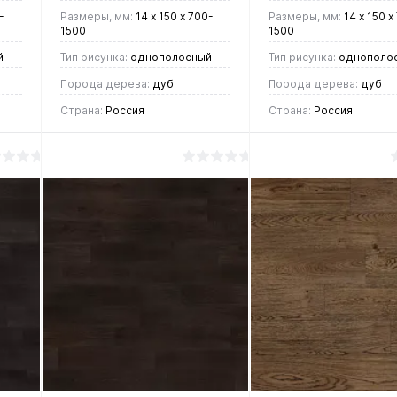
-
Размеры, мм:
14 х 150 х 700-
Размеры, мм:
14 х 150 х
1500
1500
й
Тип рисунка:
однополосный
Тип рисунка:
однополо
Порода дерева:
дуб
Порода дерева:
дуб
Страна:
Россия
Страна:
Россия
6 050 руб.
5 940 руб.
/ м2
/ м2
В корзину
В корзин
Купить в 1
Купить в 1
ие
клик
Сравнение
клик
Срав
В
В
В
В
избранное
наличии
избранное
нали