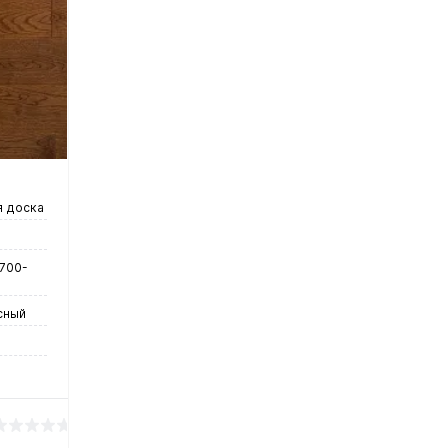
нение
чии
 доска
 700-
сный