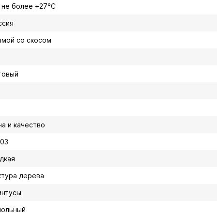
, не более +27°C
ссия
ямой со скосом
товый
на и качество
003
адкая
ктура дерева
интусы
польный