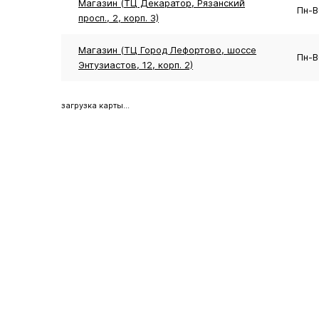
Магазин (ТЦ Декаратор, Рязанский
Пн-В
просп., 2, корп. 3)
Магазин (ТЦ Город Лефортово, шоссе
Пн-В
Энтузиастов, 12, корп. 2)
загрузка карты...