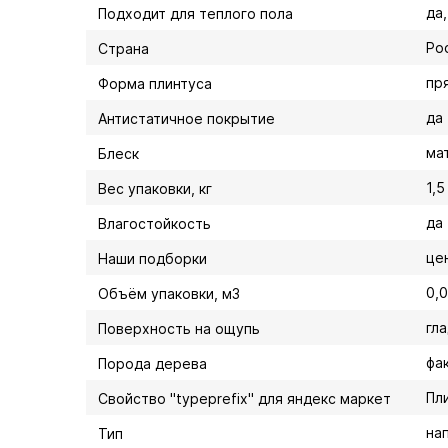
да
Подходит для теплого пола
Ро
Страна
пр
Форма плинтуса
да
Антистатичное покрытие
ма
Блеск
1,5
Вес упаковки, кг
да
Влагостойкость
це
Наши подборки
0,
Объём упаковки, м3
гл
Поверхность на ощупь
фа
Порода дерева
Пл
Свойство "typeprefix" для яндекс маркет
на
Тип