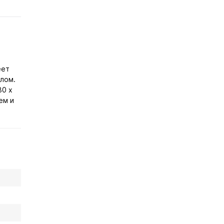
еет
лом.
80 х
ем и