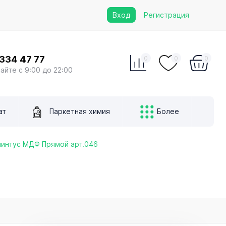
Вход
Регистрация
 334 47 77
0
0
0
сайте с 9:00 до 22:00
ат
Паркетная химия
Более
линтус МДФ Прямой арт.046