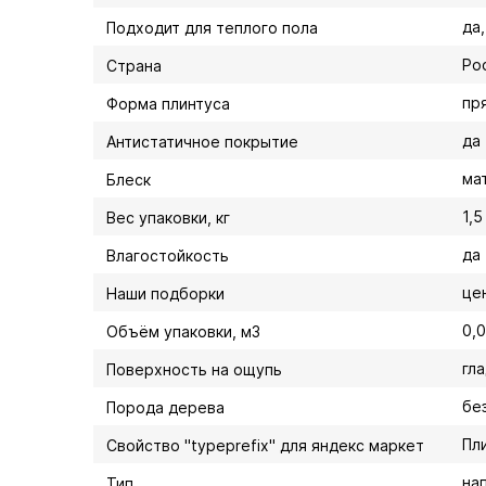
да
Подходит для теплого пола
Ро
Страна
пр
Форма плинтуса
да
Антистатичное покрытие
ма
Блеск
1,5
Вес упаковки, кг
да
Влагостойкость
це
Наши подборки
0,
Объём упаковки, м3
гл
Поверхность на ощупь
бе
Порода дерева
Пл
Свойство "typeprefix" для яндекс маркет
на
Тип