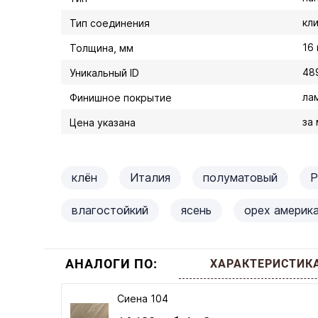
кл
Тип соединения
16
Толщина, мм
48
Уникальный ID
ла
Финишное покрытие
за 
Цена указана
клён
Италия
полуматовый
Р
влагостойкий
ясень
орех америк
АНАЛОГИ ПО:
ХАРАКТЕРИСТИК
Сиена 104