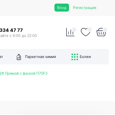
Вход
Регистрация
 334 47 77
0
0
0
сайте с 9:00 до 22:00
ат
Паркетная химия
Более
ДФ Прямой с фаской П70F3