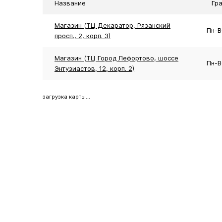
Название
Гр
Магазин (ТЦ Декаратор, Рязанский
Пн-В
просп., 2, корп. 3)
Магазин (ТЦ Город Лефортово, шоссе
Пн-В
Энтузиастов, 12, корп. 2)
загрузка карты...