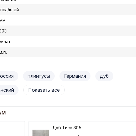
ипса/клей
 мм
903
минат
м.п.
оссия
плинтусы
Германия
дуб
анский
Показать все
АМ
Дуб Тиса 305