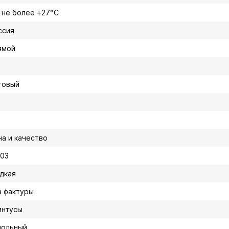
, не более +27°C
ссия
ямой
товый
на и качество
003
адкая
з фактуры
интусы
польный