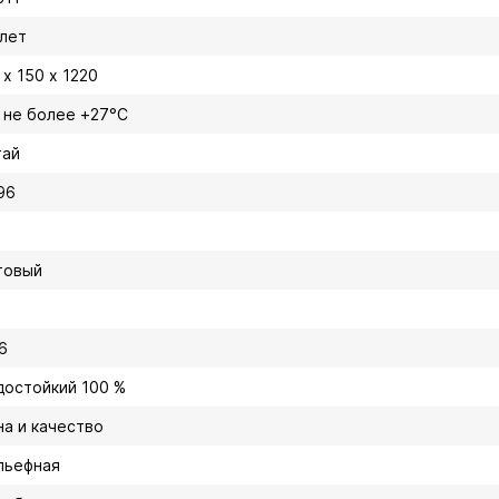
 лет
 х 150 х 1220
, не более +27°C
тай
96
товый
6
достойкий 100 %
на и качество
льефная