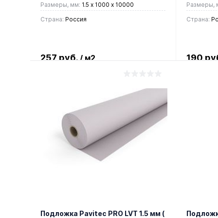
Размеры, мм:
1.5 x 1000 х 10000
Размеры, 
Страна:
Россия
Страна:
Ро
257 руб.
190 ру
/ м2
В корзину
Купить в 1 клик
Сравнение
Купить
В избранное
В наличии
В изб
Подложка Pavitec PRO LVT 1.5 мм (
Подложка