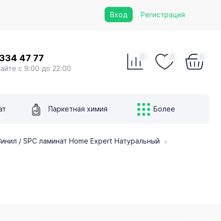
Вход
Регистрация
 334 47 77
0
0
0
сайте с 9:00 до 22:00
ат
Паркетная химия
Более
•
инил / SPC ламинат Home Expert Натуральный