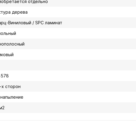
иобретается отдельно
ктура дерева
арц-Виниловый / SPC ламинат
польный
нополосный
мковый
4578
4-х сторон
 напыление
 м2