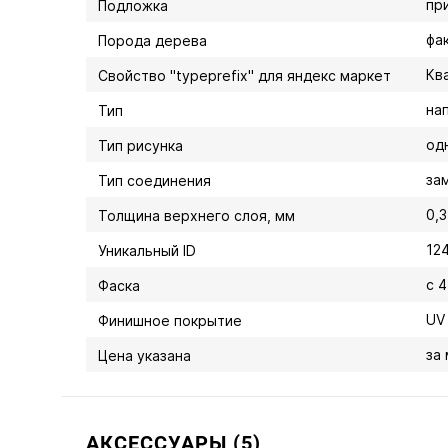
пр
Подложка
фа
Порода дерева
Кв
Свойство "typeprefix" для яндекс маркет
на
Тип
од
Тип рисунка
за
Тип соединения
0,3
Толщина верхнего слоя, мм
12
Уникальный ID
с 
Фаска
UV
Финишное покрытие
за
Цена указана
АКСЕССУАРЫ (5)