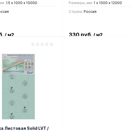
мм:
1.5 x 1000 х 10000
Размеры, мм:
1 х 1000 х 12000
ссия
Страна:
Россия
б.
330 руб.
/ м2
/ м2
В корзину
В корзину
 в 1 клик
Сравнение
Купить в 1 клик
Сравн
ранное
В наличии
В избранное
В нали
 Листовая Solid LVT /