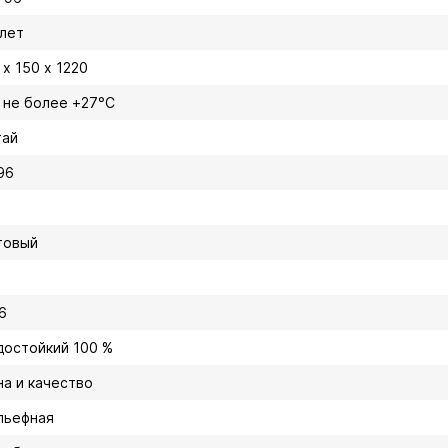
 лет
 х 150 х 1220
, не более +27°C
тай
96
товый
6
достойкий 100 %
на и качество
льефная