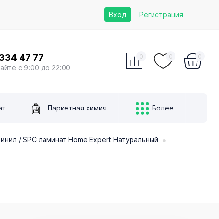
Вход
Регистрация
 334 47 77
0
0
0
сайте с 9:00 до 22:00
ат
Паркетная химия
Более
•
инил / SPC ламинат Home Expert Натуральный