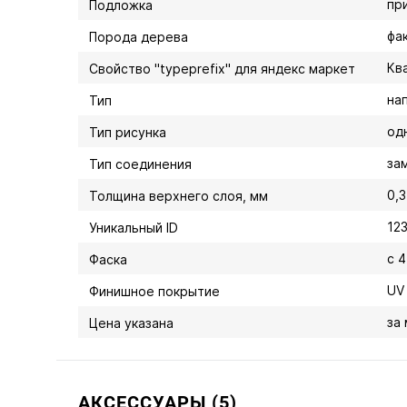
пр
Подложка
фа
Порода дерева
Кв
Свойство "typeprefix" для яндекс маркет
на
Тип
од
Тип рисунка
за
Тип соединения
0,3
Толщина верхнего слоя, мм
12
Уникальный ID
с 
Фаска
UV
Финишное покрытие
за
Цена указана
АКСЕССУАРЫ (5)