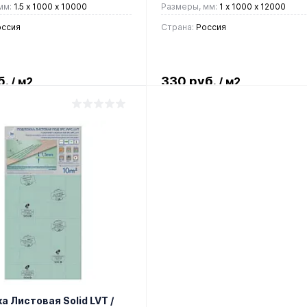
мм:
1.5 x 1000 х 10000
Размеры, мм:
1 х 1000 х 12000
ссия
Страна:
Россия
б.
330 руб.
/ м2
/ м2
В корзину
В корзину
 в 1 клик
Сравнение
Купить в 1 клик
Сравн
ранное
В наличии
В избранное
В нали
 Листовая Solid LVT /