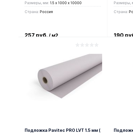
Размеры, мм:
1.5 x 1000 х 10000
Размеры, 
Страна:
Россия
Страна:
Ро
257 руб.
190 ру
/ м2
В корзину
Купить в 1 клик
Сравнение
Купить
В избранное
В наличии
В изб
Подложка Pavitec PRO LVT 1.5 мм (
Подложка