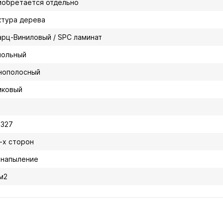
иобретается отдельно
ктура дерева
арц-Виниловый / SPC ламинат
польный
нополосный
мковый
3327
4-х сторон
 напыление
 м2