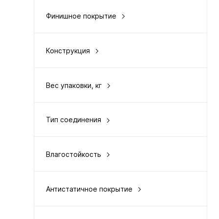
Финишное покрытие
акриловая смола
Конструкция
HDF/прессования DPL
Вес упаковки, кг
14
Тип соединения
замковый
Влагостойкость
да
Антистатичное покрытие
да