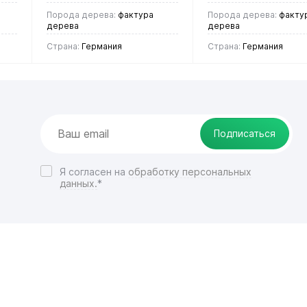
Порода дерева:
фактура
Порода дерева:
факту
дерева
дерева
Страна:
Германия
Страна:
Германия
2 990 руб.
2 990 руб.
/ м2
/ м2
В корзину
Подписаться
В корзин
Купить в 1
Купить в 1
Я согласен на
обработку персональных
данных.
*
ие
клик
Сравнение
клик
Срав
В
В
В
В
избранное
наличии
избранное
нали