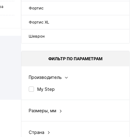
ра
Фортис
Фортис XL
Шеврон
ФИЛЬТР ПО ПАРАМЕТРАМ
у
Производитель
нение
My Step
чии
Размеры, мм
8 х 242 х 1380
Страна