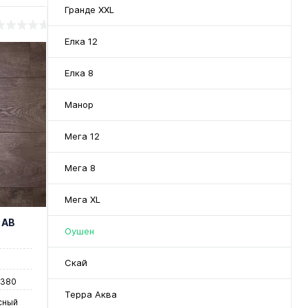
Гранде XXL
Елка 12
Елка 8
Манор
Мега 12
Мега 8
Мега XL
 AB
Оушен
Скай
1380
Терра Аква
сный