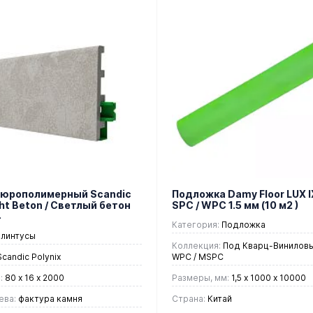
Дюрополимерный Scandic
Подложка Damy Floor LUX I
cht Beton / Светлый бетон
SPC / WPC 1.5 мм (10 м2 )
4
Категория:
Подложка
линтусы
Коллекция:
Под Кварц-Виниловый
candic Polynix
WPC / MSPC
:
80 х 16 х 2000
Размеры, мм:
1,5 х 1000 х 10000
ева:
фактура камня
Страна:
Китай