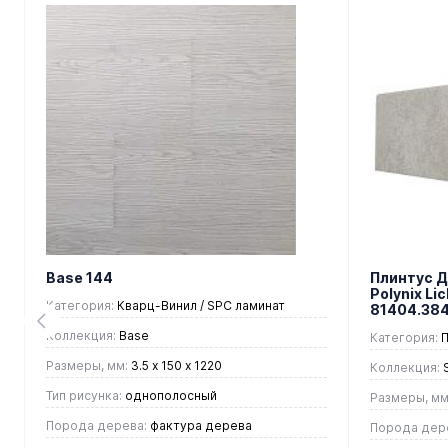
Base 144
Плинтус 
Polynix Li
Категория:
Кварц-Винил / SPC ламинат
81404.38
Коллекция:
Base
Категория:
П
Размеры, мм:
3.5 х 150 х 1220
Коллекция:
S
Тип рисунка:
однополосный
Размеры, мм
Порода дерева:
фактура дерева
Порода дер