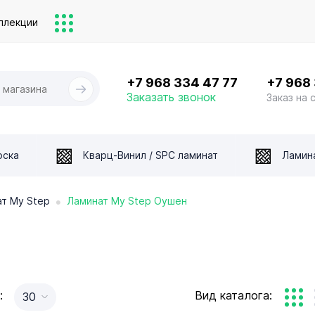
ллекции
+7 968 334 47 77
+7 968
Заказать звонок
Заказ на 
оска
Кварц-Винил / SPC ламинат
Ламин
•
т My Step
Ламинат My Step Оушен
:
Вид каталога:
30