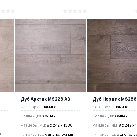
Дуб Арктик MS228 AB
Дуб Нордик MS288
Категория:
Ламинат
Категория:
Ламинат
Коллекция:
Оушен
Коллекция:
Оушен
0
Размеры, мм:
8 х 242 х 1380
Размеры, мм:
8 х 242 х 
й
Тип рисунка:
однополосный
Тип рисунка:
однополо