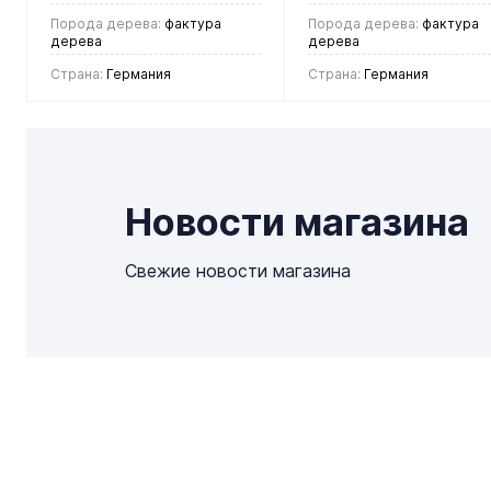
Порода дерева:
фактура
Порода дерева:
фактура
дерева
дерева
Страна:
Германия
Страна:
Германия
2 990 руб.
2 990 руб.
/ м2
/ м2
Новости магазина
В корзину
В корзину
Свежие новости магазина
Купить в 1
Купить в 1
клик
Сравнение
клик
Сравнен
В
В
В
В
избранное
наличии
избранное
наличии