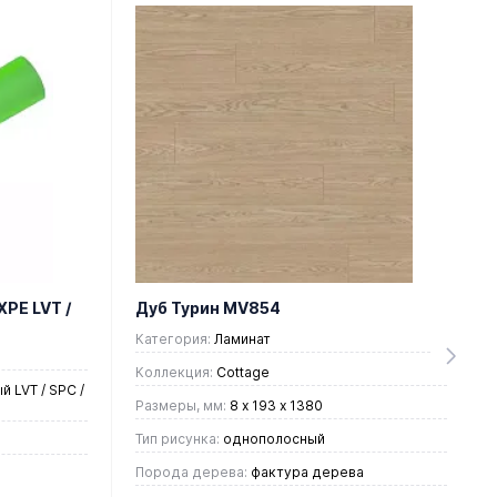
XPE LVT /
Дуб Турин MV854
Категория:
Ламинат
Коллекция:
Cottage
 LVT / SPC /
Размеры, мм:
8 х 193 х 1380
Тип рисунка:
однополосный
Порода дерева:
фактура дерева