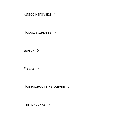
Германия
Класс нагрузки
33
Порода дерева
фактура дерева
Блеск
матовый
Фаска
с 4-сторон
Поверхность на ощупь
рельефная
Тип рисунка
однополосный